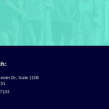
ch:
enter Dr., Suite 115B
151
-7133